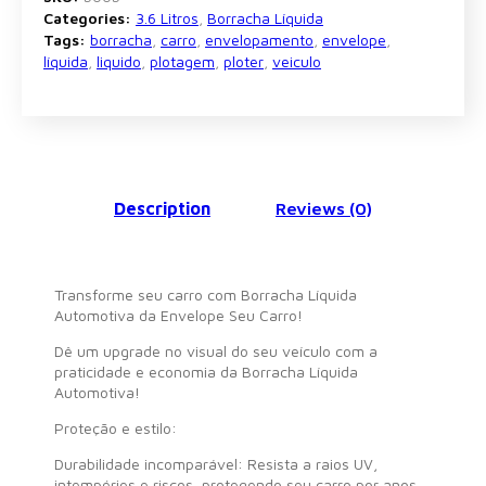
Categories:
3.6 Litros
,
Borracha Líquida
Tags:
borracha
,
carro
,
envelopamento
,
envelope
,
líquida
,
liquido
,
plotagem
,
ploter
,
veiculo
Description
Reviews (0)
Transforme seu carro com Borracha Líquida
Automotiva da Envelope Seu Carro!
Dê um upgrade no visual do seu veículo com a
praticidade e economia da Borracha Líquida
Automotiva!
Proteção e estilo:
Durabilidade incomparável: Resista a raios UV,
intempéries e riscos, protegendo seu carro por anos.