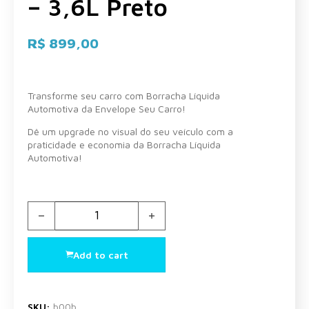
– 3,6L Preto
R$
899,00
Transforme seu carro com Borracha Líquida
Automotiva da Envelope Seu Carro!
Dê um upgrade no visual do seu veículo com a
praticidade e economia da Borracha Líquida
Automotiva!
Envelopamento Líquido Automotivo - 3,6L Preto quantity
Add to cart
SKU:
b00b